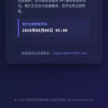
在此期间，官方网站及相关 API 服务将暂停访
问。我们正在全力加速推进，完毕后将立即恢
复。
预计全线恢复时间
2026年08月08日 05:00
如遇紧急业务请联系：
support@1mn581l.com
© 2026 中国首创科技有限公司官方网站. All Rights Reserved.